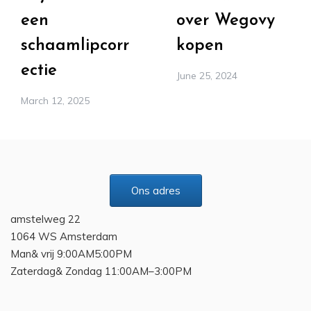
een
over Wegovy
schaamlipcorr
kopen
ectie
June 25, 2024
March 12, 2025
Ons adres
amstelweg 22
1064 WS Amsterdam
Man& vrij 9:00AM5:00PM
Zaterdag& Zondag 11:00AM–3:00PM