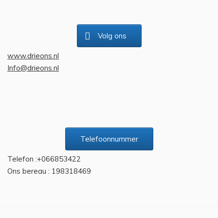
Volg ons
www.drieons.nl
Info@drieons.nl
Telefoonnummer
Telefon :+066853422
Ons bereau : 198318469