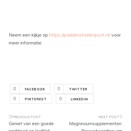
Neem een kijkje op
https://paddenstoelenpost.nl/
voor
meer informatie.
FACEBOOK
TWITTER
PINTEREST
LINKEDIN
Post
Geniet van een goede
Magnesiumsupplementen:
navigation
nachtrust op leeftijd:
Bewustwording van