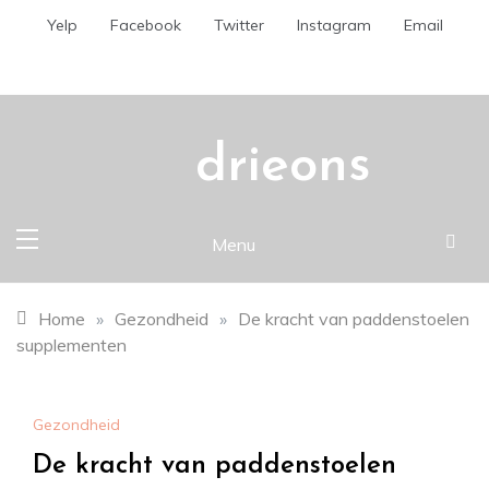
Skip
Yelp
Facebook
Twitter
Instagram
Email
to
content
drieons
Menu
Home
»
Gezondheid
»
De kracht van paddenstoelen
supplementen
Gezondheid
De kracht van paddenstoelen